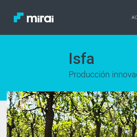
AC
Isfa
Producción innova